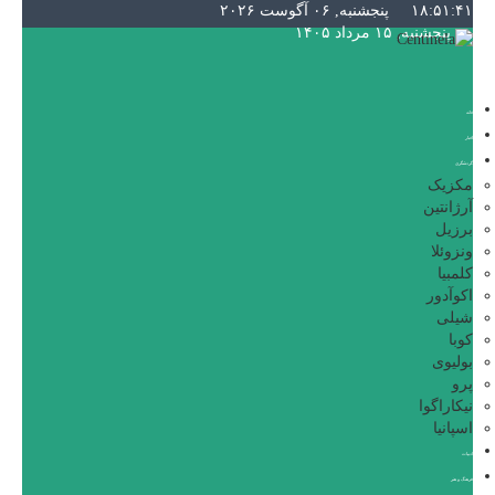
۱۸:۵۱:۴۱
پنجشنبه, ۰۶ آگوست ۲۰۲۶
پنجشنبه, ۱۵ مرداد ۱۴۰۵
خانه
اخبار
گردشگری
مکزیک
آرژانتین
برزیل
ونزوئلا
کلمبیا
اکوآدور
شیلی
کوبا
بولیوی
پرو
نیکاراگوا
اسپانیا
ادبیات
فرهنگ و هنر