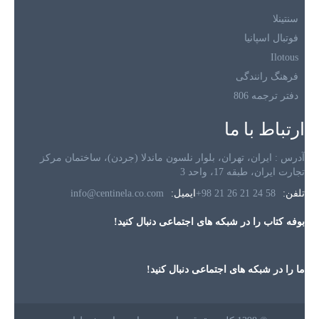
سنتینلا
فوتبال اسپانیا
Ilotous
فرهنگ رانندگی
دفتر ترجمه 806
ارتباط با ما
آدرس : ایران، تهران، بلوار نلسون ماندلا (جردن)، ساختمان مرکز
تجارت ایران، طبقه 17، واحد 3
تلفن:
+98 21 26 21 24 58
ایمیل:
info@centinela.co.com
بوفه کتاب را در شبکه های اجتماعی دنبال کنید!
ما را در شبکه های اجتماعی دنبال کنید!