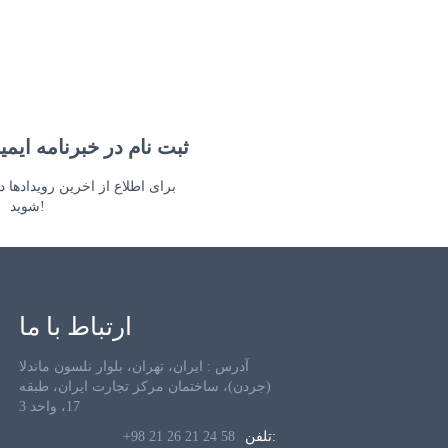
ثبت نام در خبرنامه ایمی
برای اطلاع از اخرین رویدادها د
شوید!
ارتباط با ما
آدرس : ایران، تهران، بلوار نلسون ماندلا
(جردن)، ساختمان مرکز تجارت ایران، طبقه
17، واحد 3
تلفن:
+98 21 26 21 24 58