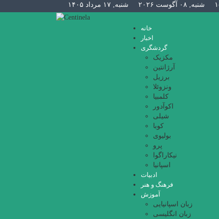
۱
شنبه, ۰۸ آگوست ۲۰۲۶
شنبه, ۱۷ مرداد ۱۴۰۵
خانه
اخبار
گردشگری
مکزیک
آرژانتین
برزیل
ونزوئلا
کلمبیا
اکوآدور
شیلی
کوبا
بولیوی
پرو
نیکاراگوا
اسپانیا
ادبیات
فرهنگ و هنر
آموزش
زبان اسپانیایی
زبان انگلیسی