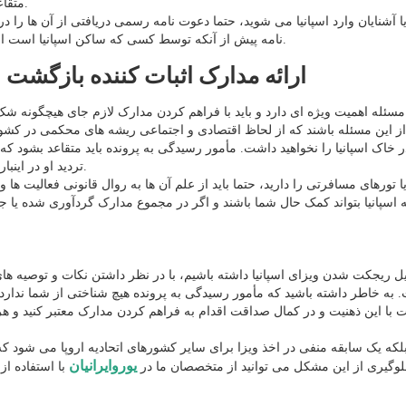
متقاعدکننده می تواند منجر به ریجکت شدن ویزای اسپانیا بشود.
آشنایان وارد اسپانیا می شوید، حتما دعوت نامه رسمی دریافتی از آن ها را در
نامه پیش از آنکه توسط کسی که ساکن اسپانیا است ارسال بشود بایستی توسط پلیس مهاجرت تنظیم شده باشد.
ارائه مدارک اثبات کننده بازگشت ب
ز این مسئله باشند که از لحاظ اقتصادی و اجتماعی ریشه های محکمی در کشور ز
تردید او در اینباره می تواند به قیمت ریجکت شدن ویزای اسپانیا تمام بشود.
تورهای مسافرتی را دارید، حتما باید از علم آن ها به روال قانونی فعالیت ها و
ایل ریجکت شدن ویزای اسپانیا داشته باشیم، با در نظر داشتن نکات و توصیه ها
. به خاطر داشته باشید که مأمور رسیدگی به پرونده هیچ شناختی از شما ندار
 با این ذهنیت و در کمال صداقت اقدام به فراهم کردن مدارک معتبر کنید و ه
ه یک سابقه منفی در اخذ ویزا برای سایر کشورهای اتحادیه اروپا می شود که در 
یوروایرانیان
لوگیری از این مشکل می توانید از متخصصان ما در