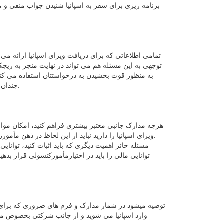
برنامه ریزی برای سفر به اسپانیا شنیدن جواب منفی و 
تمامی اطلاعاتی که برای دریافت ویزای اسپانیا ارائه می ک
توجهی به این مسئله هم می تواند در نهایت منجر به ر
به منظور قوت بخشیدن به درخواستتان استفاده می کن
چندان می شود. این مسئله برای جلوگیری از ورود غیرقانونی مسافران ومهاجران به دقت توسط مسئولان مربوطه مورد بررسی قرار می گیرد.
هرچه مدارک جانبی معتبر بیشتری فراهم کنید، امکان موافق
ویزای اسپانیا را دارید نباید از این لحاظ در ذهن مأموررسیدگی به پرونده شک وشبهه ای باقی بگذارید تا او در خصوص بازگشت شما به خاک کشور محل زادگاه پس از پایان اعتبار ویزا تردید کند.
مسئله حائز اهمیت دیگری که باید اثبات کنید، توانای
توانایی مالی را باید در اختیارمأمورکنسولی قرار ب
توصیه میشود در شمار مدارک و فرم های ضروری که برای اخذ 
وارد اسپانیا می شوید و از جانب شرکتی بخصوص مام