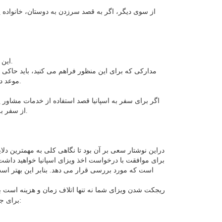
از سوی دیگر، اگر به قصد سرزدن به دوستان، خانواده یا 
این مسئله اهمیت ویژه ای دارد و باید با فراهم کردن مدارک لازم جای هیچگونه شک و شبهه ای برای مأمور رسیدگی به پرونده باقی نگذاشت.
مدارکی که برای این منظور فراهم می کنید، باید حاکی ا
موعد در خاک اسپانیا را نخواهید داشت. مأمور رسیدگی به پرونده باید متقاعد بشود که پس از پایان اعتبار ویزا، به کشور خودتان باز خواهید گشت.
اگر برای سفر به اسپانیا قصد استفاده از خدمات مشاور یا 
از سفر به اسپانیا بتواند کمک حال شما باشند و اگر در مجموع مدارک گردآوری شده یا جایی دیگر کمبودی احساس کردند، شما را در جریان بگذارند.
دراین نوشتار سعی بر آن بود تا نگاهی کلی به مهمترین دل
برای موافقت با درخواست اخذ ویزای اسپانیا خواهید داشت
است که مورد بررسی قرار می دهد. بنابر این بهتر است
ریجکت شدن ویزای شما نه تنها اتلاف زمان و هزینه است بلک
با استفاده ازسالها تجربه آنها کمک بگیرید. خدمات این شرکت عبارتند ار:
برای ج