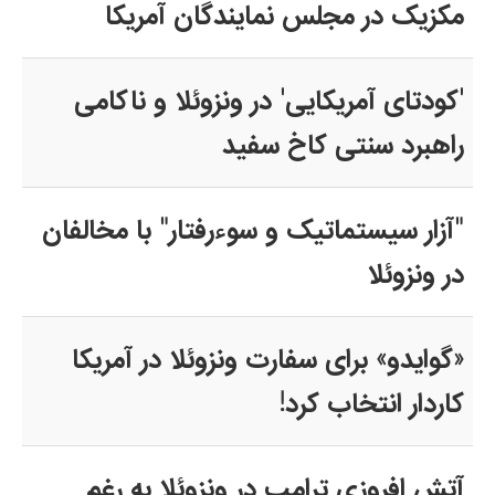
مکزیک در مجلس نمایندگان آمریکا
'کودتای آمریکایی' در ونزوئلا و ناکامی
راهبرد سنتی کاخ سفید
"آزار سیستماتیک و سوء‌رفتار" با مخالفان
در ونزوئلا
«گوایدو» برای سفارت ونزوئلا در آمریکا
کاردار انتخاب کرد!
آتش افروزی ترامپ در ونزوئلا به رغم