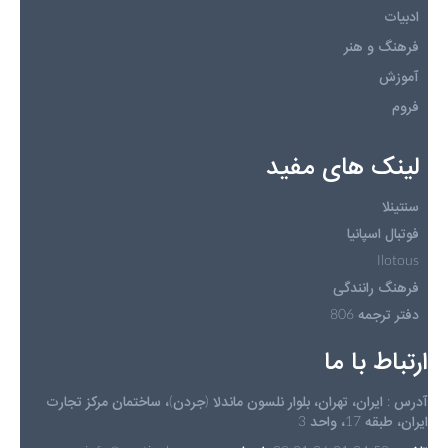
ادبیات
فرهنگ و هنر
آموزش
فروم
لینک های مفید
سنتینلا
فوتبال اسپانیا
Ilotous
فرهنگ رانندگی
دفتر ترجمه 806
ارتباط با ما
آدرس : ایران، تهران، بلوار نلسون ماندلا (جردن)، ساختمان مرکز تجارت
ایران، طبقه 17، واحد 3