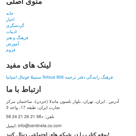
منوی اصلی
خانه
اخبار
گردشگری
ادبیات
فرهنگ و هنر
آموزش
فروم
لینک های مفید
فرهنگ رانندگی
دفتر ترجمه 806
Ilotous
سنتینلا
فوتبال اسپانیا
ارتباط با ما
آدرس : ایران، تهران، بلوار نلسون ماندلا (جردن)، ساختمان مرکز
تجارت ایران، طبقه 17، واحد 3
تلفن:
+98 21 26 21 24 58
info@centinela.co.com
ایمیل:
بوفه کتاب را در شبکه های اجتماعی دنبال کنید!