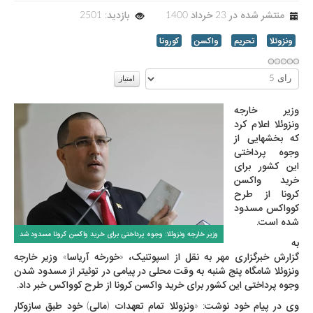
منتشر شده در 23 خرداد 1400
بازدید: 2501
ونزوئلا
تحریم
واکسن
کورونا
لطفا
رای
دهید
وزیر خارجه
ونزوئلا اعلام کرد
که بخشهایی از
وجوه پرداختی
این کشور برای
خرید واکسن
کرونا از طرح
کوواکس مسدود
شده است.
وزیر خارجه ونزوئلا: وجوه پرداختی برای خرید واکسن کرونا مسدود شد
به
گزارش
خبرگزاری مهر
به نقل از اسپوتنیک، «خورخه آریاسا» وزیر خارجه
ونزوئلا شامگاه پنج شنبه به وقت محلی در پیامی در توئیتر از مسدود شدن
وجوه پرداختی این کشور برای خرید واکسن
کرونا
از طرح کوواکس خبر داد.
وی در پیام خود نوشت: «ونزوئلا تمام تعهدات (مالی) خود طبق سازوکار