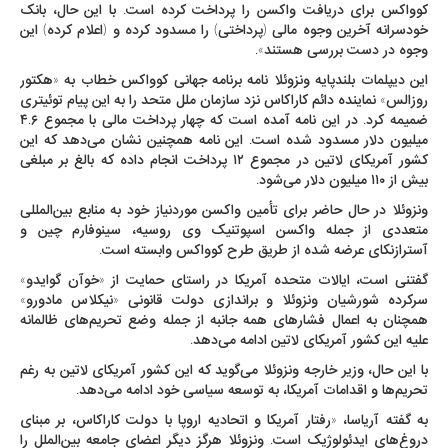
کوواکس برای دریافت واکسن را پرداخت کرده است. با این حال، بانک
خودسرانه آخرین وجوه مالی (پرداختی) را مسدود کرده و (اعلام کرده) این
وجوه در دست بررسی هستند».
این دیپلمات بلندپایه ونزوئلا نامه برنامه جهانی کوواکس خطاب به «هکتور
روزالس» نماینده دائم کاراکاس نزد سازمان ملل متحد را به این پیام توئیتری
ضمیمه کرد. در این نامه آمده است که چهار پرداخت مالی با مجموع ۴.۶
میلیون دلار مسدود شده است. این نامه همچنین نشان می‌دهد که این
کشور آمریکای لاتین در مجموع ۱۲ پرداخت انجام داده که بالغ بر مبلغی
بیش از ۱۱۰ میلیون دلار می‌شود.
ونزوئلا در حال حاضر برای تأمین واکسن موردنیاز خود به منابع بین‌المللی
متعددی از جمله واکسن اسپوتنیک وی روسیه، سینوفارم چین و
آسترازنکای عرضه شده از طریق طرح کوواکس وابسته است.
گفتنی است، ایالات متحده آمریکا در راستای حمایت از «خوآن گوایدو»
سرکرده شورشیان ونزوئلا و براندازی دولت قانونی «نیکلاس مادورو»
همچنان به اعمال فشارهای همه جانبه از جمله وضع تحریم‌های ظالمانه
علیه این کشور آمریکای لاتین ادامه می‌دهد.
با این حال، وزیر خارجه ونزوئلا می‌گوید که این کشور آمریکای لاتین به رغم
تحریم‌ها و اقدامات آمریکا، به توسعه سیاسی خود ادامه می‌دهد.
به گفته آریاسا، «رفتار آمریکا و اتحادیه اروپا با دولت کاراکاس، بر مبنای
دروغ‌های ایدئولوژیک است. ونزوئلا هرگز دیگر اعضای جامعه بین‌الملل را