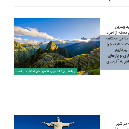
د بهترین
دسته از افراد
ر مناطق مختلف
ت ندهید، چرا
پردازیم.
اری و پارهای
بار به آفریقای
از بلندترین آبشار جهان تا جزیره‌ای که آخر دنیا است
در شهر