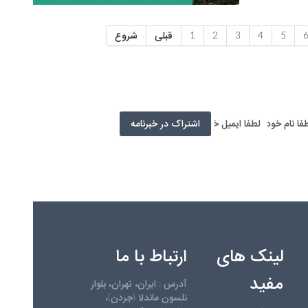
5
4
3
2
1
قبلی
شروع
لینک های
ارتباط با ما
مفید
آدرس : ایران، تهران، بلوار
نلسون ماندلا (جردن)،