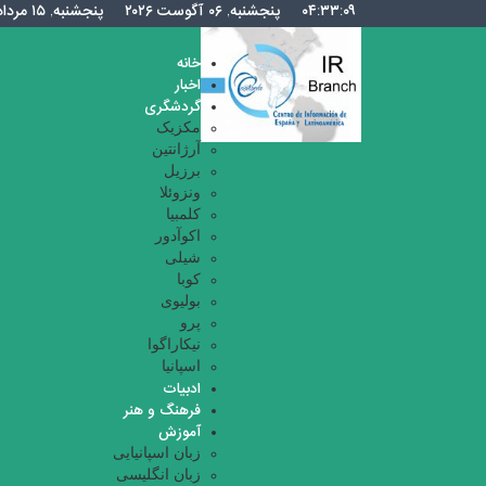
۰۴:۳۳:۱۰
پنجشنبه, ۰۶ آگوست ۲۰۲۶
پنجشنبه, ۱۵ مرداد ۱۴۰۵
خانه
اخبار
گردشگری
مکزیک
آرژانتین
برزیل
ونزوئلا
کلمبیا
اکوآدور
شیلی
کوبا
بولیوی
پرو
نیکاراگوا
اسپانیا
ادبیات
فرهنگ و هنر
آموزش
زبان اسپانیایی
زبان انگلیسی