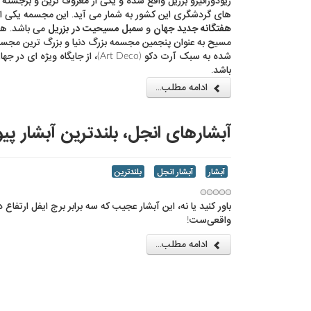
ریودوژانیرو بزریل واقع شده و یکی از معروف ترین و برجسته 
های گردشگری این کشور به شمار می آید. این مجسمه یکی ا
هفتگانه جدید جهان
و
سمبل مسیحیت در بزریل
می باشد. ه
مسیح به عنوان پنجمین مجسمه بزرگ دنیا و بزرگ ترین مجس
شده به سبک آرت دکو (Art Deco)، از جایگاه ویژ
باشد.
ادامه مطلب...
آبشارهای انجل، بلندترین آبشار پیو
آبشار
آبشار انجل
بلندترین
باور کنید یا نه، این آبشار عجیب که سه برابر برج ایفل ارتفاع د
واقعی‌ست!
ادامه مطلب...