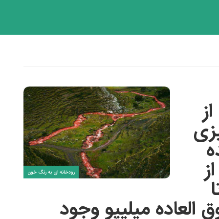
از
زی
ه
ز
رودخانه ای به رنگ خون
ا
ق العاده میلیپو وجود